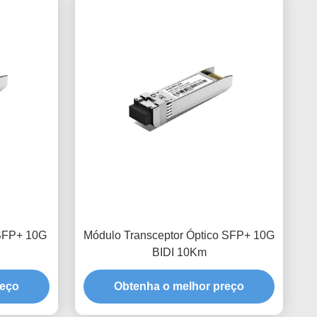
 SFP+ 10G
Módulo Transceptor Óptico SFP+ 10G
BIDI 10Km
reço
Obtenha o melhor preço