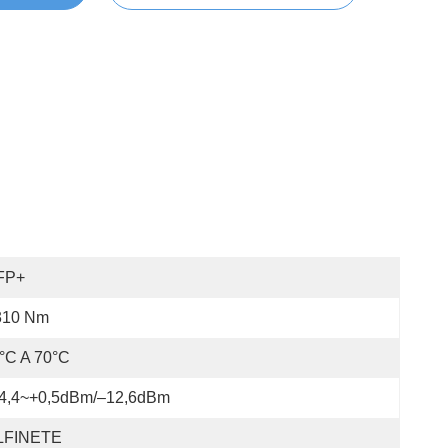
FP+
310 Nm
°C A 70°C
14,4~+0,5dBm/–12,6dBm
LFINETE