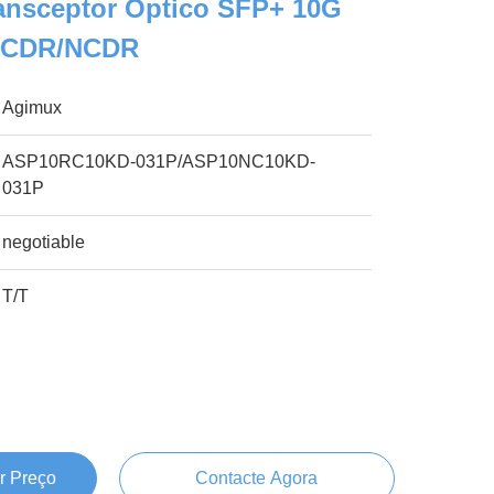
ansceptor Óptico SFP+ 10G
 CDR/NCDR
Agimux
ASP10RC10KD-031P/ASP10NC10KD-
031P
negotiable
T/T
r Preço
Contacte Agora