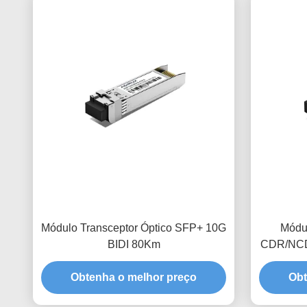
Módulo Transceptor Óptico SFP+ 10G
Módul
BIDI 80Km
CDR/NCD
Obtenha o melhor preço
Obt