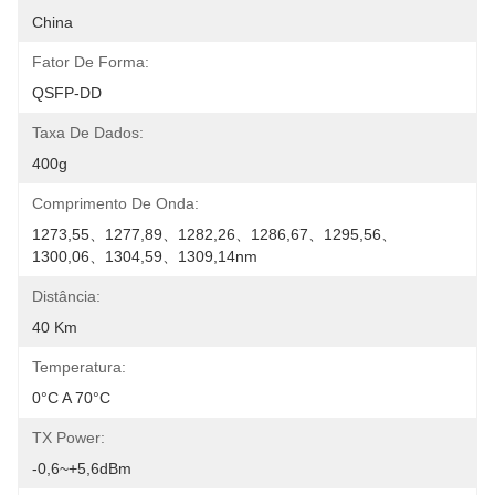
China
Fator De Forma:
QSFP-DD
Taxa De Dados:
400g
Comprimento De Onda:
1273,55、1277,89、1282,26、1286,67、1295,56、
1300,06、1304,59、1309,14nm
Distância:
40 Km
Temperatura:
0°C A 70°C
TX Power:
-0,6~+5,6dBm