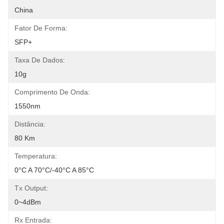
China
Fator De Forma:
SFP+
Taxa De Dados:
10g
Comprimento De Onda:
1550nm
Distância:
80 Km
Temperatura:
0°C A 70°C/-40°C A 85°C
Tx Output:
0~4dBm
Rx Entrada: