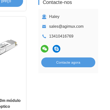
 preço
Contacte-nos
Haley
sales@agimux.com
13410416769
Contacte agora
00m módulo
óptico