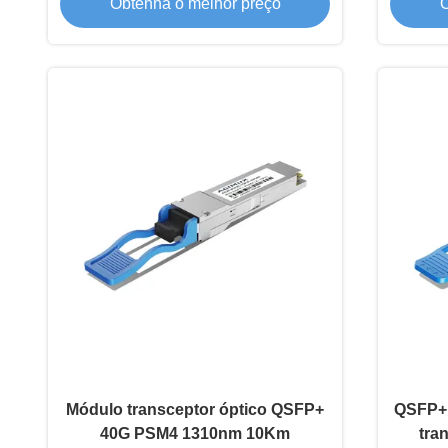
Obtenha o melhor preço
O
Módulo transceptor óptico QSFP+
QSFP+
40G PSM4 1310nm 10Km
tra