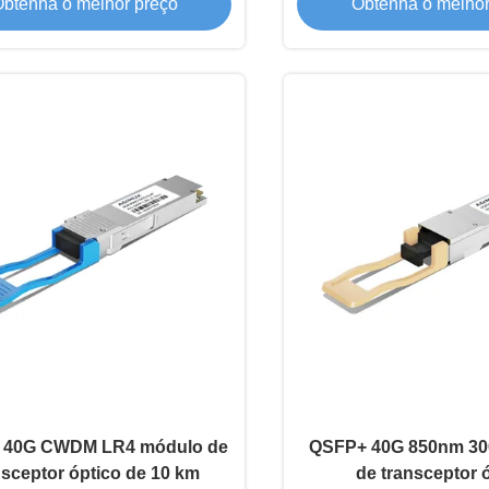
btenha o melhor preço
Obtenha o melhor
 40G CWDM LR4 módulo de
QSFP+ 40G 850nm 3
nsceptor óptico de 10 km
de transceptor 