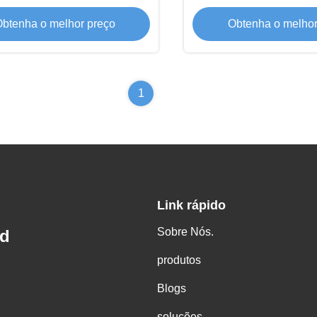
btenha o melhor preço
Obtenha o melhor
1
Link rápido
Sobre Nós.
td
produtos
Blogs
soluções