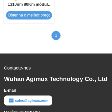
1310nm 80Km módulo
de transceptor óptico
Obtenha o melhor preço
1
Contacte-nos
Wuhan Agimux Technology Co., Ltd
E-mail
sales@agimux.com